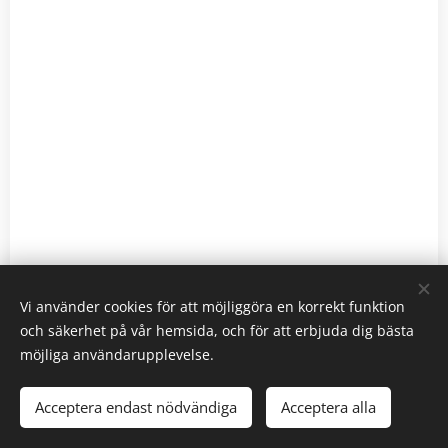
Vi använder cookies för att möjliggöra en korrekt funktion
och säkerhet på vår hemsida, och för att erbjuda dig bästa
AH Trädkonsult AB
möjliga användarupplevelse.
info@ahtradkonsult.se
076-030 37 08
Acceptera endast nödvändiga
Acceptera alla
Skapad med
Webnode
Cookies